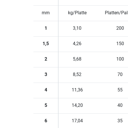
mm
kg/Platte
Platten/Pal
1
3,10
200
1,5
4,26
150
2
5,68
100
3
8,52
70
4
11,36
55
5
14,20
40
6
17,04
35