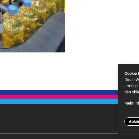
Cookie 
Diese W
ermögli
den obli
Mehr In
Goog
Able